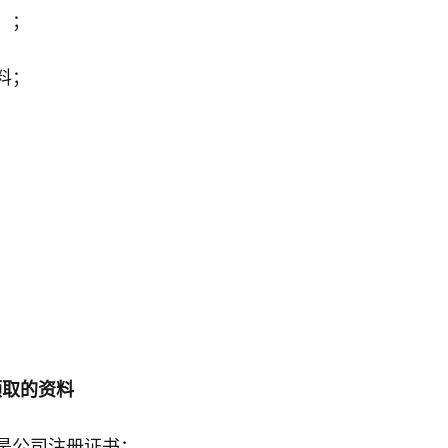
）；
料；
领取的资料
是公司注册证书；