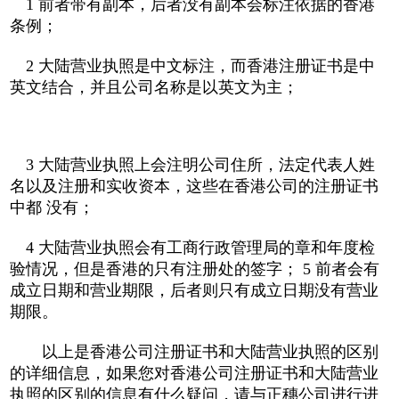
1 前者带有副本，后者没有副本会标注依据的香港
条例；
2 大陆营业执照是中文标注，而香港注册证书是中
英文结合，并且公司名称是以英文为主；
3 大陆营业执照上会注明公司住所，法定代表人姓
名以及注册和实收资本，这些在香港公司的注册证书
中都 没有；
4 大陆营业执照会有工商行政管理局的章和年度检
验情况，但是香港的只有注册处的签字； 5 前者会有
成立日期和营业期限，后者则只有成立日期没有营业
期限。
以上是香港公司注册证书和大陆营业执照的区别
的详细信息，如果您对香港公司注册证书和大陆营业
执照的区别的信息有什么疑问，请与正穗公司进行进